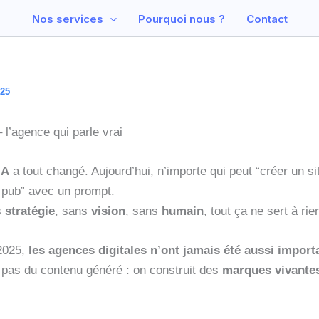
Nos services
Pourquoi nous ?
Contact
025
 l’agence qui parle vrai
IA
a tout changé. Aujourd’hui, n’importe qui peut “créer un sit
 pub” avec un prompt.
s
stratégie
, sans
vision
, sans
humain
, tout ça ne sert à rie
 2025,
les agences digitales n’ont jamais été aussi import
pas du contenu généré : on construit des
marques vivante