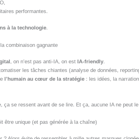
O,
taires performantes.
ns à la technologie
.
 la combinaison gagnante
gital
, on n’est pas anti-IA, on est
IA-friendly
.
tomatiser les tâches chiantes (analyse de données, reportin
de
l’humain au cœur de la stratégie
: les idées, la narration,
 ça se ressent avant de se lire. Et ça, aucune IA ne peut le
it être unique (et pas générée à la chaîne)
 ? Alors évite de ressembler à mille autres marques clonées