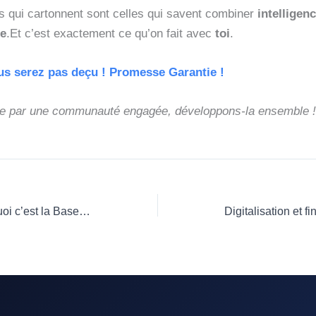
 qui cartonnent sont celles qui savent combiner
intelligenc
ne
.Et c’est exactement ce qu’on fait avec
toi
.
s serez pas deçu ! Promesse Garantie !
 par une communauté engagée, développons-la ensemble !
Site Web Pro : Pourquoi c’est la Base de Votre Stratégie Digitale ?