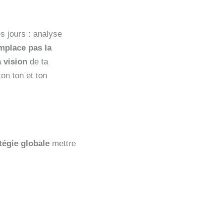
les jours : analyse
mplace pas la
a vision
de ta
ton ton et ton
tégie globale
mettre