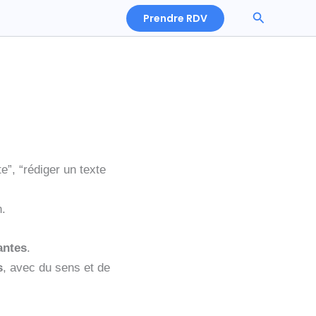
Recherche
Prendre RDV
e”, “rédiger un texte
n.
antes
.
s
, avec du sens et de