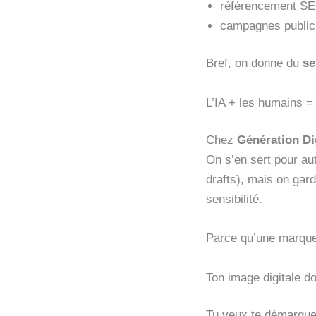
référencement SE
campagnes publici
Bref, on donne du
se
L’IA + les humains =
Chez
Génération Di
On s’en sert pour au
drafts), mais on gar
sensibilité.
Parce qu’une marque,
Ton image digitale do
Tu veux te démarquer