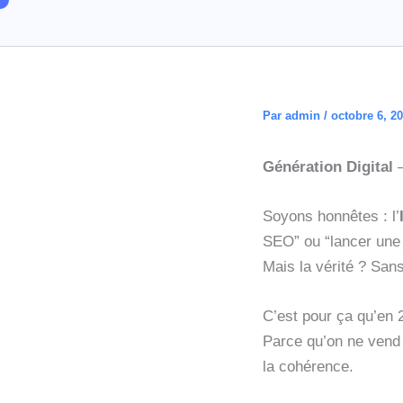
Aller
au
contenu
Par
admin
/
octobre 6, 2
Génération Digital
–
Soyons honnêtes : l’
SEO” ou “lancer une
Mais la vérité ? San
C’est pour ça qu’en
Parce qu’on ne vend 
la cohérence.