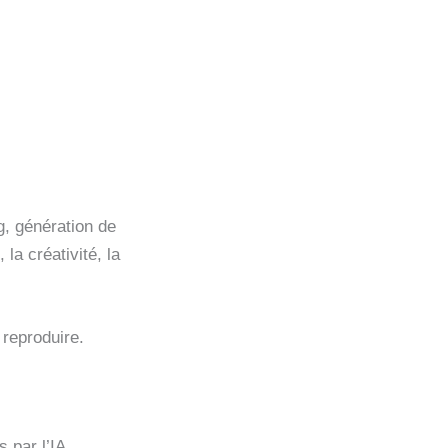
g, génération de
 la créativité, la
 reproduire.
 par l’IA.