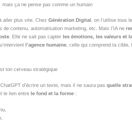
t… mais ça ne pense pas comme un humain
 à aller plus vite. Chez
Génération Digital
, on l’utilise tous 
s de contenu, automatisation marketing, etc. Mais l’IA ne
re
oste
. Elle ne sait pas capter
les émotions, les valeurs et l
u’intervient
l’agence humaine
, celle qui comprend ta cible, 
est ton cerveau stratégique
ChatGPT d’écrire un texte, mais il ne saura pas
quelle stra
t le lien entre
le fond et la forme
:
nu,
e,