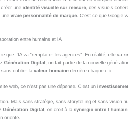
à créer une
identité visuelle sur-mesure
, des visuels cohé
, une
vraie personnalité de marque
. C’est ce que Google va
llaboration entre humains et IA
oire que l’IA va “remplacer les agences”. En réalité, elle va
r
ez
Génération Digital
, on fait partie de la nouvelle génératio
, sans oublier la
valeur humaine
derrière chaque clic.
site web, ce n’est pas une dépense. C’est un
investisseme
ution. Mais sans stratégie, sans storytelling et sans vision 
ez
Génération Digital
, on croit à la
synergie entre l’humain
on oriente.