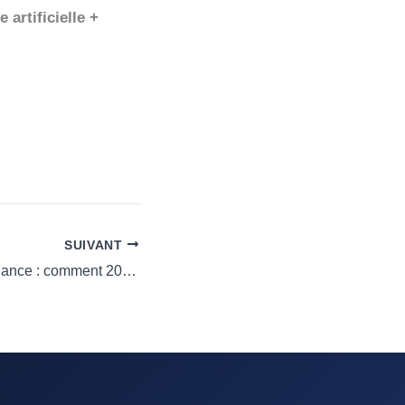
e artificielle +
SUIVANT
Digitalisation et finance : comment 2025 redéfinit la façon de faire du business